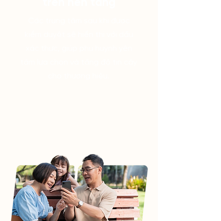
trên nền tảng
Các trung tâm sau khi được
kiểm duyệt sẽ hiển thị với dấu
xác thực, giúp phụ huynh yên
tâm lựa chọn và tăng độ tin cậy
cho thương hiệu.