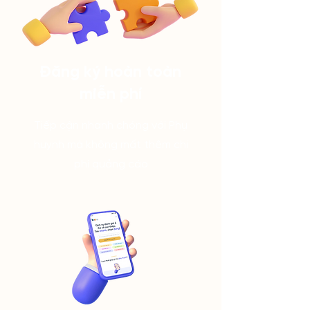
Đăng ký hoàn toàn
miễn phí
Tiếp cận nhanh chóng với Phụ
huynh mà không mất thêm chi
phí quảng cáo