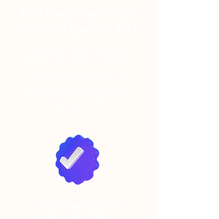
Nền tảng chuyên biệt
cho Giáo dục đặc biệt
Luca Hub chỉ tập trung vào
lĩnh vực can thiệp và đánh giá
trẻ, giúp trung tâm tiếp cận
đúng đối tượng và nâng cao
hiệu quả tư vấn.
Xác thực uy tín